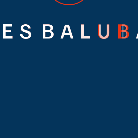
E
S
B
A
L
U
B