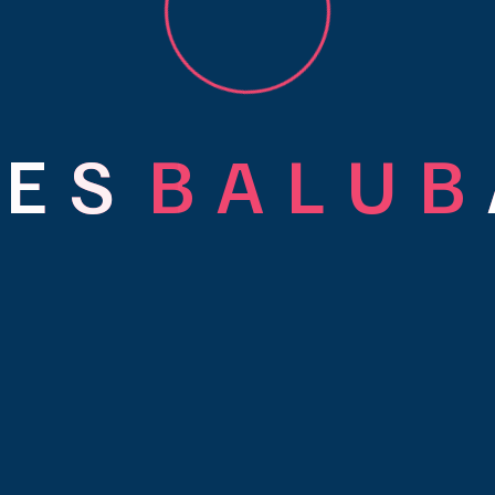
E
S
B
A
L
U
B