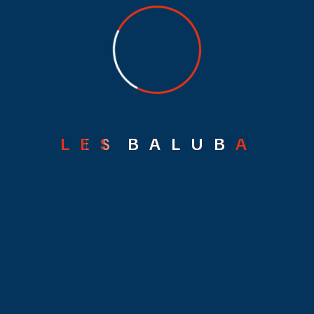
L
E
S
B
A
L
U
B
A